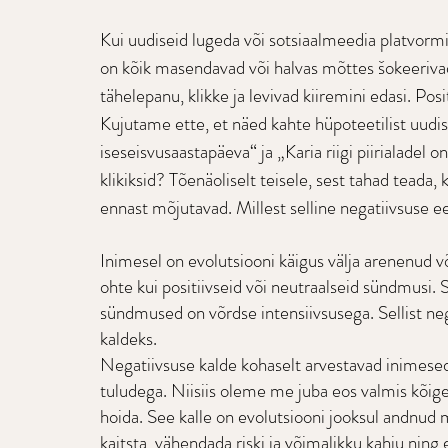
Kui uudiseid lugeda või sotsiaalmeedia platvormid
on kõik masendavad või halvas mõttes šokeeriva
tähelepanu, klikke ja levivad kiiremini edasi. Pos
Kujutame ette, et näed kahte hüpoteetilist uudis
iseseisvusaastapäeva“ ja „Karia riigi piirialade
klikiksid? Tõenäoliselt teisele, sest tahad teada,
ennast mõjutavad. Millest selline negatiivsuse e
Inimesel on evolutsiooni käigus välja arenenud 
ohte kui positiivseid või neutraalseid sündmusi. Se
sündmused on võrdse intensiivsusega. Sellist neg
kaldeks. 
Negatiivsuse kalde kohaselt arvestavad inimesed
tuludega. Niisiis oleme me juba eos valmis kõige 
hoida. See kalle on evolutsiooni jooksul andnud
kaitsta, vähendada riski ja võimalikku kahju ning e