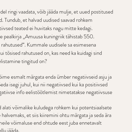
el ringi vaadata, võib jääda mulje, et uued postitused 
d. Tundub, et halvad uudised saavad rohkem 
itiivsed teated ei huvitaks nagu mitte kedagi. 
e pealkirja „Amuusa kuningriik tähistab 550. 
l on rahutused“. Kummale uudisele sa esimesena 
 kui tõsised rahutused on, kas need ka kuidagi sind 
elistamine tingitud on?
võime esmalt märgata enda ümber negatiivseid asju ja 
da isegi juhul, kui nii negatiivsed kui ka positiivsed 
atiivse info eelistöötlemist nimetatakse negatiivsuse 
 alati võimalike kuludega rohkem kui potentsiaalsete 
halvemaks, et siis kiiremini ohtu märgata ja seda ära 
 meile võimaluse end ohtude eest juba ennetavalt 
llu jääda.