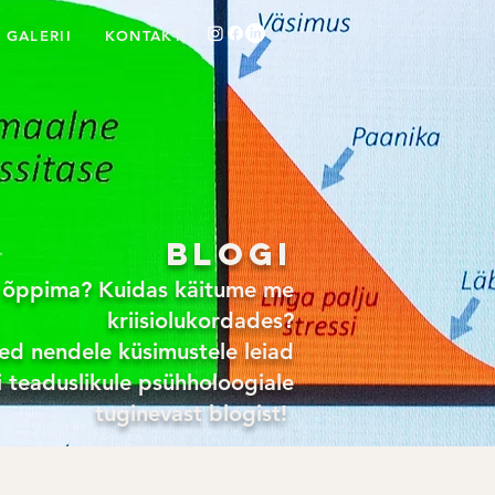
GALERII
KONTAKT
Blogi
 õppima? Kuidas käitume me
kriisiolukordades?
ed nendele küsimustele leiad
 teaduslikule psühholoogiale
tuginevast blogist!