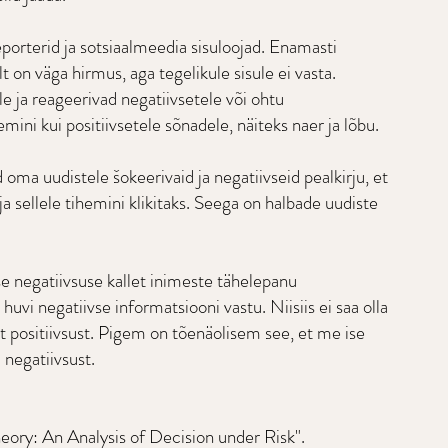
porterid ja sotsiaalmeedia sisuloojad. Enamasti 
ilt on väga hirmus, aga tegelikule sisule ei vasta. 
 ja reageerivad negatiivsetele või ohtu 
emini kui positiivsetele sõnadele, näiteks naer ja lõbu. 
 oma uudistele šokeerivaid ja negatiivseid pealkirju, et 
a sellele tihemini klikitaks. Seega on halbade uudiste 
se negatiivsuse kallet inimeste tähelepanu 
vi negatiivse informatsiooni vastu. Niisiis ei saa olla 
lt positiivsust. Pigem on tõenäolisem see, et me ise 
negatiivsust.
ory: An Analysis of Decision under Risk". 