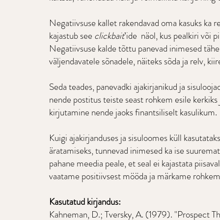
Negatiivsuse kallet rakendavad oma kasuks ka re
kajastub see
clickbait
’ide 
näol, kus pealkiri või p
Negatiivsuse kalde tõttu panevad inimesed tähele
väljendavatele sõnadele, näiteks sõda ja relv, kiir
Seda teades, panevadki ajakirjanikud ja sisuloojad
nende postitus teiste seast rohkem esile kerkiks j
kirjutamine nende jaoks finantsiliselt kasulikum.
Kuigi ajakirjanduses ja sisuloomes küll kasutatak
äratamiseks, tunnevad inimesed ka ise suuremat hu
pahane meedia peale, et seal ei kajastata piisava
vaatame positiivsest mööda ja märkame rohkem 
Kasutatud kirjandus:
Kahneman, D.; Tversky, A. (1979). "Prospect The