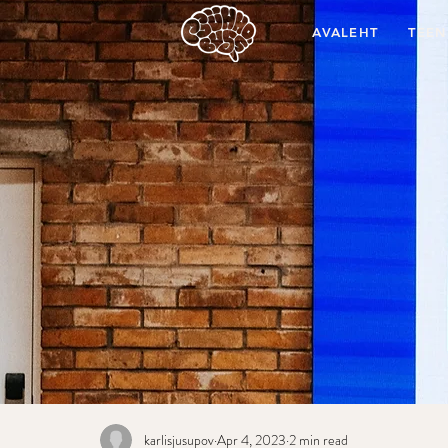
AVALEHT
TEEN
karlisjusupov
Apr 4, 2023
2 min read