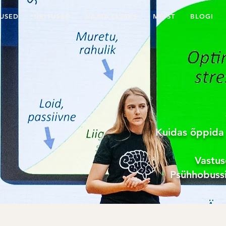
USED
ÜRITUSED
VAATA LISAKS
MEIST
BLOGI
Kuidas õppida
Vastus
Psühhobussi