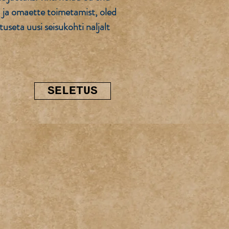
u ja omaette toimetamist, oled
useta uusi seisukohti naljalt
SELETUS