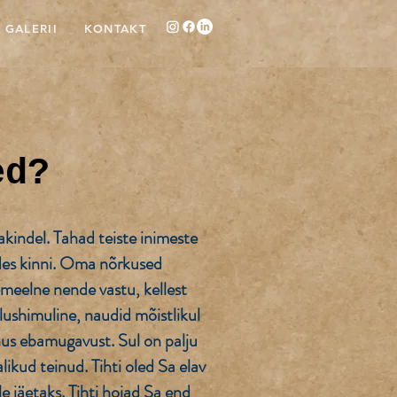
GALERII
KONTAKT
ed?
bakindel. Tahad teiste inimeste
lides kinni. Oma nõrkused
emeelne nende vastu, kellest
lushimuline, naudid mõistlikul
nus ebamugavust. Sul on palju
likud teinud. Tihti oled Sa elav
le jäetaks. Tihti hoiad Sa end