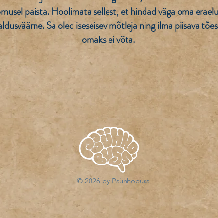
oomusel paista. Hoolimata sellest, et hindad väga oma erael
dusväärne. Sa oled iseseisev mõtleja ning ilma piisava tõest
omaks ei võta.
© 2026 by Psühhobuss