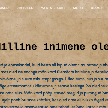
USED
ÜRITUSED
VAATA LISAKS
MEIST
BLOGI
Milline inimene ol
itud ja enesekindel, kuid kesta all kipud olema muretsev ja e
samas oled ise endaga mõnikord ülemäära kriitiline ja detai
isvõime, ja suure oskustepagasiga. Oled siiras, aus ja suur
väga etteaimamatu käitumise ja terava keelega. Sa oled seik
ust oma elus. Mõnikord põhjustavad reeglid ja piirangud Si
ajalt poeb Su sisse kahtlus, kas oled oma elus ikka õiged va
ntrovertne ja reserveeritud ning tahad, et Sind lihtsalt rahu