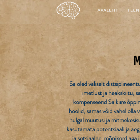
AVALEHT
TEEN
Sa oled väliselt distsiplineer
imetlust ja heakskiitu, 
kompenseerid Sa kiire õppim
hoolid, samas võid vahel olla 
hulgal muutusi ja mitmekesis
kasutamata potentsiaali ja aeg-
ja sotsiaalne, mõnikord aga i