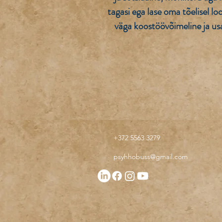
tagasi ega lase oma tõelisel l
väga koostöövõimeline ja usal
+372 5563 3279
psyhhobuss@gmail.com