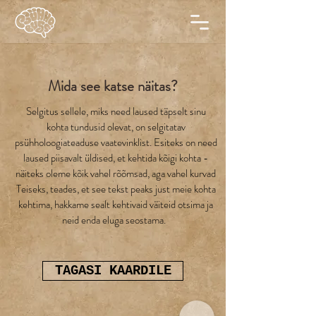
Mida see katse näitas?
Selgitus sellele, miks need laused täpselt sinu
kohta tundusid olevat, on selgitatav
psühholoogiateaduse vaatevinklist. Esiteks on need
laused piisavalt üldised, et kehtida kõigi kohta -
näiteks oleme kõik vahel rõõmsad, aga vahel kurvad
Teiseks, teades, et see tekst peaks just meie kohta
kehtima, hakkame sealt kehtivaid väiteid otsima ja
neid enda eluga seostama.
TAGASI KAARDILE