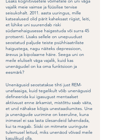
Lisaks kognitiivsetele võimetele on uni väga 
vajalik meie vaimse ja füüsilise tervise 
seisukohalt. 2011. aasta uuringus, mille 
katsealused olid pärit kaheksast riigist, leiti, 
et lühike uni suurendab riski 
südamehaigusesse haigestuda või surra 45 
protsenti. Lisaks sellele on unepuudust 
seostatud paljude teiste psühhiaatriliste 
haigustega, nagu näiteks depressioon, 
ärevus ja bipolaarne häire. Seega uni on 
meile eluliselt väga vajalik, kuid kas 
unenägudel on ka oma funktsioon ja 
eesmärk? 
Unenägusid seostatakse tihti just REM-
unefaasiga, kuid tegelikult võib unenägusid 
defineerida kui igasugust mentaalset 
aktiivsust enne ärkamist, mistõttu saab väita, 
et und nähakse kõigis unestaadiumites. Une 
ja unenägude uurimine on keeruline, kuna 
inimesel ei saa lasta ülesandeid lahendada, 
kui ta magab. Siiski on mitmete uuringute 
tulemusel leitud, miks unenäod võivad meile 
kasulikud olla. 