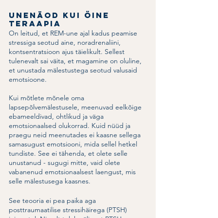
Unenäod kui öine 
teraapia
On leitud, et REM-une ajal kadus peamise 
stressiga seotud aine, noradrenaliini, 
kontsentratsioon ajus täielikult. Sellest 
tulenevalt sai väita, et magamine on oluline, 
et unustada mälestustega seotud valusaid 
emotsioone. 
Kui mõtlete mõnele oma 
lapsepõlvemälestusele, meenuvad eelkõige 
ebameeldivad, ohtlikud ja väga 
emotsionaalsed olukorrad. Kuid nüüd ja 
praegu neid meenutades ei kaasne sellega 
samasugust emotsiooni, mida sellel hetkel 
tundiste. See ei tähenda, et olete selle 
unustanud - sugugi mitte, vaid olete 
vabanenud emotsionaalsest laengust, mis 
selle mälestusega kaasnes. 
See teooria ei pea paika aga 
posttraumaatilise stressihäirega (PTSH) 