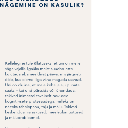
nägemine on kasulik?
Kellelegi ei tule üllatuseks, et uni on meile 
väga vajalik. Igaüks meist suudab ette 
kujutada ebameeldivat päeva, mis järgneb 
ööle, kus oleme liiga vähe magada saanud. 
Uni on oluline, et meie keha ja aju puhata 
saaks – kui und pärssida või lühendada, 
tekivad inimestel tavaliselt raskused 
kognitiivsete protsessidega, milleks on 
näiteks tähelepanu, taju ja mälu. Tekivad 
keskendusmisraskused, meeleolumuutused 
ja mäluprobleemid.