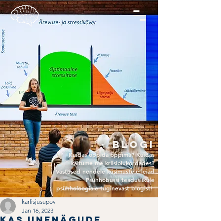
Blogi
Kuidas õppida õppima? Kuidas
käitume me kriisiolukordades?
Vastused nendele küsimustele leiad
Psühhobussi teaduslikule
psühholoogiale tuginevast blogist!
karlisjusupov
Jan 16, 2023
Kas unenägude