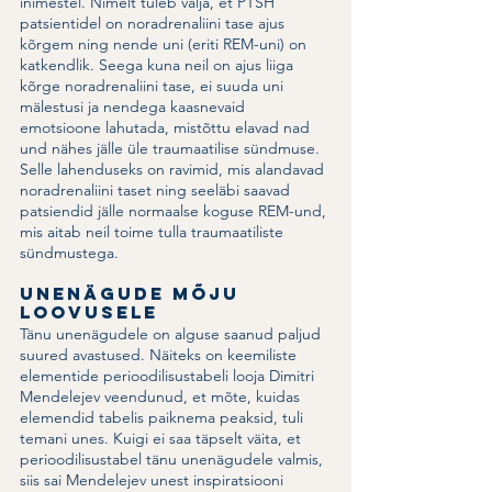
inimestel. Nimelt tuleb välja, et PTSH 
patsientidel on noradrenaliini tase ajus 
kõrgem ning nende uni (eriti REM-uni) on 
katkendlik. Seega kuna neil on ajus liiga 
kõrge noradrenaliini tase, ei suuda uni 
mälestusi ja nendega kaasnevaid 
emotsioone lahutada, mistõttu elavad nad 
und nähes jälle üle traumaatilise sündmuse. 
Selle lahenduseks on ravimid, mis alandavad 
noradrenaliini taset ning seeläbi saavad 
patsiendid jälle normaalse koguse REM-und, 
mis aitab neil toime tulla traumaatiliste 
sündmustega. 
Unenägude mõju 
loovusele
Tänu unenägudele on alguse saanud paljud 
suured avastused. Näiteks on keemiliste 
elementide perioodilisustabeli looja Dimitri 
Mendelejev veendunud, et mõte, kuidas 
elemendid tabelis paiknema peaksid, tuli 
temani unes. Kuigi ei saa täpselt väita, et 
perioodilisustabel tänu unenägudele valmis, 
siis sai Mendelejev unest inspiratsiooni 