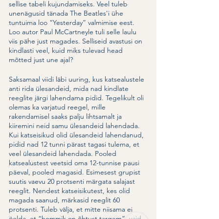
sellise tabeli kujundamiseks. Veel tuleb 
unenägusid tänada The Beatles'i ühe 
tuntuima loo “Yesterday” valmimise eest. 
Loo autor Paul McCartneyle tuli selle laulu 
viis pähe just magades. Selliseid avastusi on 
kindlasti veel, kuid miks tulevad head 
mõtted just une ajal? 
Saksamaal viidi läbi uuring, kus katsealustele 
anti rida ülesandeid, mida nad kindlate 
reeglite järgi lahendama pidid. Tegelikult oli 
olemas ka varjatud reegel, mille 
rakendamisel saaks palju lihtsamalt ja 
kiiremini neid samu ülesandeid lahendada. 
Kui katseisikud olid ülesandeid lahendanud, 
pidid nad 12 tunni pärast tagasi tulema, et 
veel ülesandeid lahendada. Pooled 
katsealustest veetsid oma 12-tunnise pausi 
päeval, pooled magasid. Esimesest grupist 
suutis vaevu 20 protsenti märgata salajast 
reeglit. Nendest katseisikutest, kes olid 
magada saanud, märkasid reeglit 60 
protsenti. Tuleb välja, et mitte niisama ei 
öelda, et “hommik on õhtust targem”, vaid 